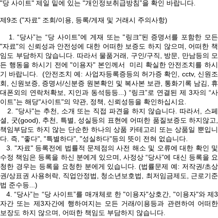
"당 사이트" 제일 밑에 있는 "개인정보취급방침”을 확인 바랍니다.
제9조 ("자료" 조회/이용, 등록/게재 및 거래시 주의사항)
1. “당사”는 “당 사이트”에 게재 또는 "링크"된 증명서를 포함한 모든
"자료"의 신뢰성과 안전성에 대한 어떠한 보증도 하지 않으며, 어떠한 책
임도 부담하지 않습니다. 따라서 물품거래, 구인/구직, 방문, 만남등의 모
든 행동을 하시기 전에 "이용자" 본인께서 미리 확실한 안전조치를 하시
기 바랍니다. (안전조치 예: 사업자등록증등의 허가증 확인, cctv, 신원조
회, 신원보증, 증명서/신분증 원본확인 및 복사본 보관, 통화기록 남김, 휴
대폰외의 연락처확보, 지인과 동석등등...) “링크”로 연결된 제 3자의 “사
이트”는 해당"사이트"의 약관, 정책, 신뢰성등을 확인하십시요.
2. "당사"는 추천, 소개 또는 직접 파견을 하지 않습니다. 따라서, 스페
셜, 굿(good), 추천, 특별, 성실등의 표현에 어떠한 품질보증도 하지않고,
책임부담도 하지 않는 단순한 하나의 상품 카테고리 또는 상품일 뿐입니
다. 즉, "좋다", "특별하다", "성실하다"등의 뜻이 전혀 없습니다.
3. "자료" 등록전에 법률적 문제점의 사전 해소 및 오류에 대한 확인 및
수정 책임은 등록을 하신 분에게 있으며, 사정상 “당사”에 대신 등록을 요
청한 경우는 등록을 요청한 분에게 있습니다. (법률문제 예: 저작권/초상
권/상표권 사용허락, 직업안정법, 청소년보호법, 최저임금제도, 근로기준
법 준수등...)
4. “당사”는 “당 사이트”를 매개체로 한 "이용자"상호간, "이용자"와 제3
자간 또는 제3자간에 행하여지는 모든 거래/이용등과 관련하여 어떠한
보장도 하지 않으며, 어떠한 책임도 부담하지 않습니다.