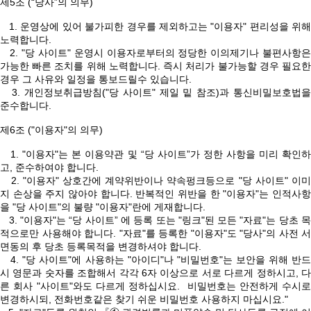
제5조 (“당사”의 의무)
1. 운영상에 있어 불가피한 경우를 제외하고는 "이용자" 편리성을 위해
노력합니다.
2. "당 사이트" 운영시 이용자로부터의 정당한 이의제기나 불편사항은
가능한 빠른 조치를 위해 노력합니다. 즉시 처리가 불가능할 경우 필요한
경우 그 사유와 일정을 통보드릴수 있습니다.
3. 개인정보취급방침("당 사이트" 제일 밑 참조)과 통신비밀보호법을
준수합니다.
제6조 ("이용자"의 의무)
1. "이용자"는 본 이용약관 및 “당 사이트”가 정한 사항을 미리 확인하
고, 준수하여야 합니다.
2. "이용자" 상호간에 계약위반이나 약속펑크등으로 "당 사이트" 이미
지 손상을 주지 않아야 합니다. 반복적인 위반을 한 "이용자"는 인적사항
을 "당 사이트"의 불량 "이용자"란에 게재합니다.
3. "이용자"는 “당 사이트” 에 등록 또는 "링크"된 모든 "자료"는 당초 목
적으로만 사용해야 합니다. "자료"를 등록한 "이용자"도 "당사"의 사전 서
면동의 후 당초 등록목적을 변경하셔야 합니다.
4. "당 사이트"에 사용하는 "아이디"나 "비밀번호"는 보안을 위해 반드
시 영문과 숫자를 조합해서 각각 6자 이상으로 서로 다르게 정하시고, 다
른 회사 "사이트"와도 다르게 정하십시요. 비밀번호는 안전하게 수시로
변경하시되, 전화번호같은 찾기 쉬운 비밀번호 사용하지 마십시요."