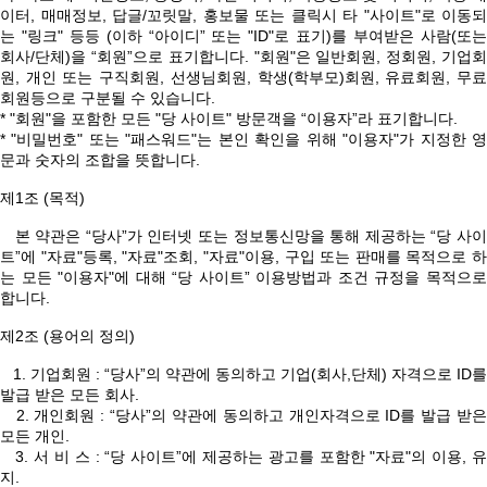
이터, 매매정보, 답글/꼬릿말, 홍보물 또는 클릭시 타 "사이트"로 이동되
는 "링크" 등등 (이하 “아이디” 또는 "ID"로 표기)를 부여받은 사람(또는
회사/단체)을 “회원”으로 표기합니다. "회원"은 일반회원, 정회원, 기업회
원, 개인 또는 구직회원, 선생님회원, 학생(학부모)회원, 유료회원, 무료
회원등으로 구분될 수 있습니다.
* "회원"을 포함한 모든 "당 사이트" 방문객을 “이용자”라 표기합니다.
* "비밀번호" 또는 "패스워드"는 본인 확인을 위해 "이용자"가 지정한 영
문과 숫자의 조합을 뜻합니다.
제1조 (목적)
본 약관은 “당사”가 인터넷 또는 정보통신망을 통해 제공하는 “당 사이
트”에 "자료"등록, "자료"조회, "자료"이용, 구입 또는 판매를 목적으로 하
는 모든 "이용자"에 대해 “당 사이트” 이용방법과 조건 규정을 목적으로
합니다.
제2조 (용어의 정의)
1. 기업회원 : “당사”의 약관에 동의하고 기업(회사,단체) 자격으로 ID를
발급 받은 모든 회사.
2. 개인회원 : “당사”의 약관에 동의하고 개인자격으로 ID를 발급 받은
모든 개인.
3. 서 비 스 : “당 사이트”에 제공하는 광고를 포함한 "자료"의 이용, 유
지.