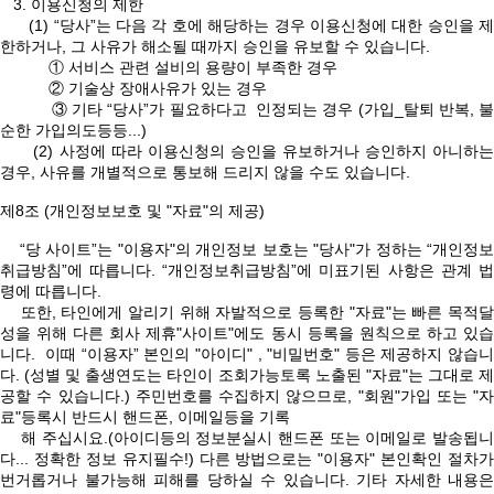
3. 이용신청의 제한
(1) “당사”는 다음 각 호에 해당하는 경우 이용신청에 대한 승인을 제
한하거나, 그 사유가 해소될 때까지 승인을 유보할 수 있습니다.
① 서비스 관련 설비의 용량이 부족한 경우
② 기술상 장애사유가 있는 경우
③ 기타 “당사”가 필요하다고 인정되는 경우 (가입_탈퇴 반복, 불
순한 가입의도등등...)
(2) 사정에 따라 이용신청의 승인을 유보하거나 승인하지 아니하는
경우, 사유를 개별적으로 통보해 드리지 않을 수도 있습니다.
제8조 (개인정보보호 및 "자료"의 제공)
“당 사이트”는 "이용자"의 개인정보 보호는 "당사"가 정하는 “개인정보
취급방침”에 따릅니다. “개인정보취급방침”에 미표기된 사항은 관계 법
령에 따릅니다.
또한, 타인에게 알리기 위해 자발적으로 등록한 "자료"는 빠른 목적달
성을 위해 다른 회사 제휴"사이트"에도 동시 등록을 원칙으로 하고 있습
니다. 이때 “이용자” 본인의 "아이디" , "비밀번호" 등은 제공하지 않습니
다. (성별 및 출생연도는 타인이 조회가능토록 노출된 "자료"는 그대로 제
공할 수 있습니다.) 주민번호를 수집하지 않으므로, "회원"가입 또는 "자
료"등록시 반드시 핸드폰, 이메일등을 기록
해 주십시요.(아이디등의 정보분실시 핸드폰 또는 이메일로 발송됩니
다... 정확한 정보 유지필수!) 다른 방법으로는 "이용자" 본인확인 절차가
번거롭거나 불가능해 피해를 당하실 수 있습니다. 기타 자세한 내용은