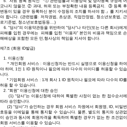
5. "자료"등록 원칙인 『① 관련법률과 미풍양속 및 당사등록 규정에 어
긋나지 않을것. ② 과대, 허위 또는 부정확한 내용 등록금지. ③ 등록 후
변동이 있을 경우 등록하신 분이 수정등의 조치를 하셔야 함.』를 지키셔
야 합니다. (관련법률: 저작권법, 초상권, 직업안정법, 청소년보호법, 근
로기준법, 청소년보호법등등....)
6. "당사"의 이용약관등을 위반하여 "당사"나 타인(또는 다른 회사)에게
피해를 입힌 경우에는 피해를 입힌 “이용자” 본인의 비용과 책임으로 손
해배상을 포함한 모든 민,형사상의 책임을 지셔야 합니다.
제7조 (회원 ID발급)
1. 이용신청
* 개인회원 서비스 : 이용신청자는 반드시 실명으로 이용신청을 하여
야 하며, 1인 1 ID 원칙이나 필요에 따라 다수의 아이디를 허용할 수 있습
니다.
* 기업회원 서비스 : 1개 회사 1 ID 원칙이나 필요에 따라 다수의 ID를
허용 할 수 있습니다.
2. "회원" 이용신청에 대한 승인
(1) “당사”는 이용신청에 대하여 특별한 사정이 없는 한 접수순서에
따라 승인합니다.
(2) “당사”가 승인하는 경우 회원 서비스 차원에서 회원명, ID, 비밀번
호등을 이메일을 통해 통지할 수 있습니다. 물론, 별도의 통지와 상관없
이 승인과 동시에 회원자격을 획득하며 특별한 경우가 없는 한 조건없이
회원 서비스를 이용할 수 있습니다.