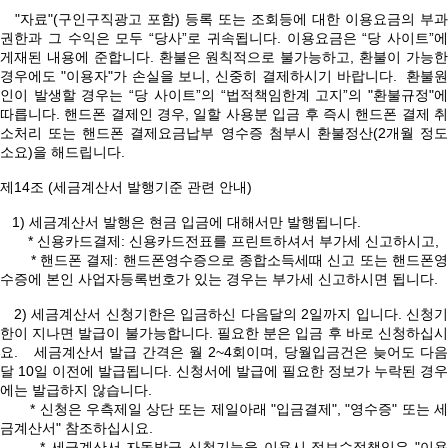
"자료"(구인구직광고 포함) 등록 또는 조회등에 대한 이용요금의 부과
권한과 그 수익은 모두 “당사”로 귀속됩니다. 이용요금은 “당 사이트”에
게재된 내용에 준합니다. 환불은 원칙적으로 불가능하고, 환불이 가능한
경우에도 "이용자"가 손실을 보니, 신중히 결제하시기 바랍니다. 환불원
인이 발생할 경우는 “당 사이트”의 “법적책임한계 고지”의 "환불규정"에
따릅니다. 핸드폰 결제인 경우, 일할 사용분 입금 후 즉시 핸드폰 결제 취
소처리 또는 핸드폰 결제요금납부 영수증 첨부시 환불정산(2개월 정도
소요)을 해드립니다.
제14조 (세금계산서 발행기준 관련 안내)
1) 세금계산서 발행은 현금 입금에 대해서만 발행됩니다.
* 신용카드결제: 신용카드전표를 프린트하셔서 부가세 신고하시고,
* 핸드폰 결제: 핸드폰영수증으로 종합소득세때 신고 또는 핸드폰영
수증에 본인 사업자등록번호가 있는 경우는 부가세 신고하시면 됩니다.
2) 세금계산서 신청기한은 입금하신 다음달의 2일까지 입니다. 신청기
한이 지나면 발급이 불가능합니다. 필요한 분은 입금 후 바로 신청하십시
요. 세금계산서 발급 간격은 월 2~4회이며, 당월입금건은 늦어도 다음
달 10일 이전에 발급됩니다. 신청서에 발급에 필요한 정보가 누락된 경우
에는 발급하지 않습니다.
* 신청은 우측제일 상단 또는 제일아래 "입금결제", "영수증" 또는 세
금계산서" 참조하십시요.
* 세금계산서 자동발급 신청기능을 이용시 정보수정책임은 "이용