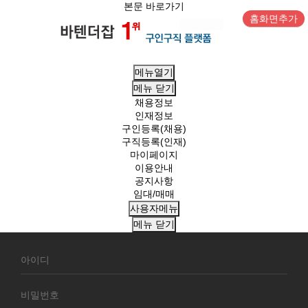
본문 바로가기
홈화면추가
메뉴열기
메뉴
닫기
채용정보
인재정보
구인등록(채용)
구직등록(인재)
마이페이지
이용안내
공지사항
임대/매매
사용자메뉴
메뉴
닫기
회
원
로
그
인