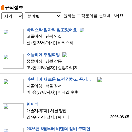
구직정보
원하는 구직분야를 선택해보세요.
바리스타 일자리 찾고있어요
고졸이상
전북 임실
신○정
(33세/여자)
|
바리스타
소믈리에 취업희망
중졸이상
강원 강릉
고○현
(33세/남자)
|
실장/매니저
바텐더에 새로운 도전 강하고 끈기있는 잡초 같은 신입 이재용입니다
대졸이상
서울 강서
이○용
(37세/남자)
|
칵테일바텐더
웨이터
대졸재/후학
서울 양천
2026-08-05
김○수
(25세/남자)
|
웨이터
2026년 8월부터 바텐더 알바 구직합니다.