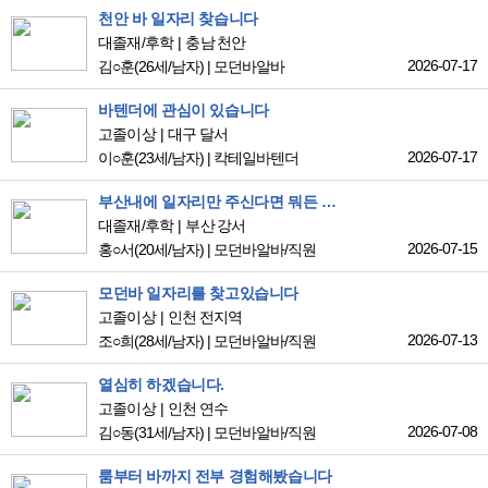
천안 바 일자리 찾습니다
대졸재/후학
충남 천안
2026-07-17
김○훈
(26세/남자)
|
모던바알바
바텐더에 관심이 있습니다
고졸이상
대구 달서
2026-07-17
이○훈
(23세/남자)
|
칵테일바텐더
부산내에 일자리만 주신다면 뭐든 할수 있습니다.
대졸재/후학
부산 강서
2026-07-15
홍○서
(20세/남자)
|
모던바알바/직원
모던바 일자리를 찾고있습니다
고졸이상
인천 전지역
2026-07-13
조○희
(28세/남자)
|
모던바알바/직원
열심히 하겠습니다.
고졸이상
인천 연수
2026-07-08
김○동
(31세/남자)
|
모던바알바/직원
룸부터 바까지 전부 경험해봤습니다