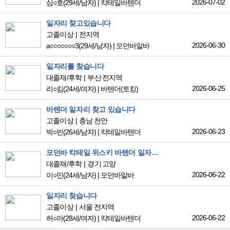
2026-07-02
심○호
(29세/남자)
|
칵테일바텐더
일자리 찾고있습니다
고졸이상
전지역
2026-06-30
a○○○○○○○3
(29세/남자)
|
모던바알바
일자리를 찾습니다
대졸재/후학
부산 전지역
2026-06-25
리○킴
(24세/여자)
|
바텐더(토킹)
바텐더 일자리 찾고 있습니다
고졸이상
충남 천안
2026-06-23
박○빈
(26세/남자)
|
칵테일바텐더
모던바 칵테일 위스키 바텐더 일자리를 찾고 있습니다
대졸재/후학
경기 고양
2026-06-22
이○민
(24세/남자)
|
모던바알바
일자리 찾습니다
고졸이상
서울 전지역
2026-06-22
허○아
(28세/여자)
|
칵테일바텐더