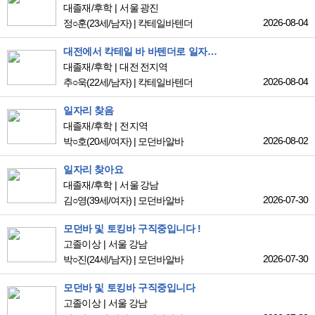
대졸재/후학
서울 광진
2026-08-04
정○훈
(23세/남자)
|
칵테일바텐더
대전에서 칵테일 바 바텐더로 일자리를 구인하고 있습니다
대졸재/후학
대전 전지역
2026-08-04
추○욱
(22세/남자)
|
칵테일바텐더
일자리 찾음
대졸재/후학
전지역
2026-08-02
박○호
(20세/여자)
|
모던바알바
일자리 찾아요
대졸재/후학
서울 강남
2026-07-30
김○영
(39세/여자)
|
모던바알바
모던바 및 토킹바 구직중입니다 !
고졸이상
서울 강남
2026-07-30
박○진
(24세/남자)
|
모던바알바
모던바 및 토킹바 구직중입니다
고졸이상
서울 강남