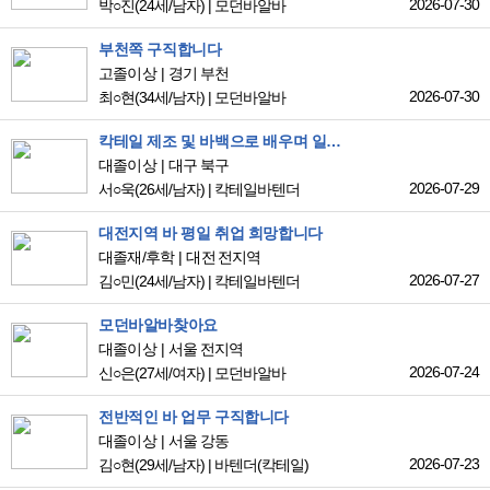
2026-07-30
박○진
(24세/남자)
|
모던바알바
부천쪽 구직합니다
고졸이상
경기 부천
2026-07-30
최○현
(34세/남자)
|
모던바알바
칵테일 제조 및 바백으로 배우며 일할 수 있는 곳을 찾습니다
대졸이상
대구 북구
2026-07-29
서○욱
(26세/남자)
|
칵테일바텐더
대전지역 바 평일 취업 희망합니다
대졸재/후학
대전 전지역
2026-07-27
김○민
(24세/남자)
|
칵테일바텐더
모던바알바찾아요
대졸이상
서울 전지역
2026-07-24
신○은
(27세/여자)
|
모던바알바
전반적인 바 업무 구직합니다
대졸이상
서울 강동
2026-07-23
김○현
(29세/남자)
|
바텐더(칵테일)