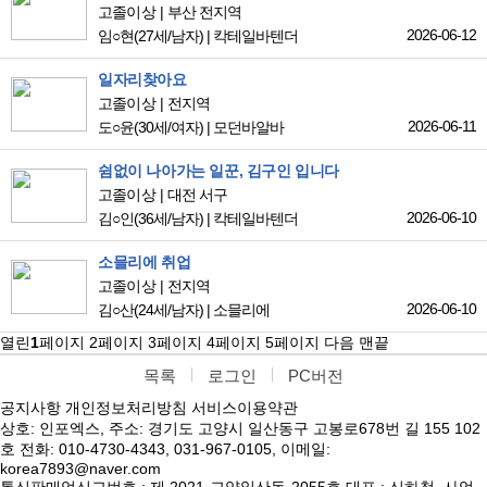
고졸이상
부산 전지역
2026-06-12
임○현
(27세/남자)
|
칵테일바텐더
일자리찾아요
고졸이상
전지역
2026-06-11
도○윤
(30세/여자)
|
모던바알바
쉼없이 나아가는 일꾼, 김구인 입니다
고졸이상
대전 서구
2026-06-10
김○인
(36세/남자)
|
칵테일바텐더
소믈리에 취업
고졸이상
전지역
2026-06-10
김○산
(24세/남자)
|
소믈리에
열린
1
페이지
2
페이지
3
페이지
4
페이지
5
페이지
다음
맨끝
목록
로그인
PC버전
공지사항
개인정보처리방침
서비스이용약관
상호: 인포엑스, 주소: 경기도 고양시 일산동구 고봉로678번 길 155 102
호 전화: 010-4730-4343, 031-967-0105, 이메일:
korea7893@naver.com