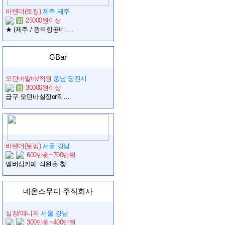
바텐더(토킹)
제주 제주
25000원이상
★ (제주 / 왕복항공비 + 숙소제공) 제주NO1. 모던바!! ★
GBar
모던바알바/직원
충남 당진시
30000원이상
급구 모던바실장or직원모집
바텐더(토킹)
서울 강남
600만원~700만원
멤버십카페 직원을 찾습니다.
네온스무디 주식회사
실장/매니저
서울 강남
300만원~400만원