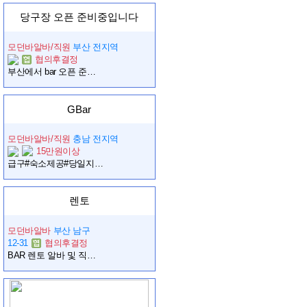
당구장 오픈 준비중입니다
모던바알바/직원
부산 전지역
협의후결정
부산에서 bar 오픈 준비중입니다. 사장급 직원과 아르바이트 구합니다
GBar
모던바알바/직원
충남 전지역
15만원이상
급구#숙소제공#당일지급#주급가능#친구랑
렌토
모던바알바
부산 남구
12-31
협의후결정
BAR 렌토 알바 및 직원 모집!!