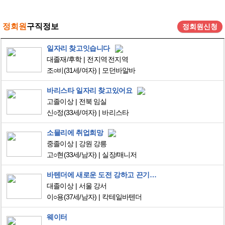
정회원
구직정보
정회원신청
일자리 찾고잇습니다
대졸재/후학
전지역 전지역
조○비
(31세/여자)
모던바알바
바리스타 일자리 찾고있어요
고졸이상
전북 임실
신○정
(33세/여자)
바리스타
소믈리에 취업희망
중졸이상
강원 강릉
고○현
(33세/남자)
실장/매니저
바텐더에 새로운 도전 강하고 끈기있는 잡초 같은 신입 이재용입니다
대졸이상
서울 강서
이○용
(37세/남자)
칵테일바텐더
웨이터