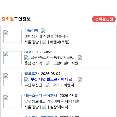
정회원
구인정보
정회원신청
아뜰리에
멤버십카페 직원을 찾습니다.
서울 강남
바텐더(토킹)
GBar
2026-08-05
급구#숙소제공#당일지급#주급가능#친구랑
충남 전지역
모던바알바/직원
벨모르가
2026-08-04
부산 서면 벨모르가에서 전문 바텐더를 구인합니다.
부산 부산진
위스키바텐더
네온스무디 주식회사
2026-08-01
압구정로데오 와인바에서 매니저를 모집합니다
서울 강남
실장/매니저