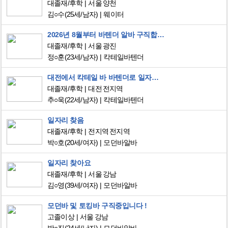
대졸재/후학
서울 양천
김○수
(25세/남자)
웨이터
2026년 8월부터 바텐더 알바 구직합니다.
대졸재/후학
서울 광진
정○훈
(23세/남자)
칵테일바텐더
대전에서 칵테일 바 바텐더로 일자리를 구인하고 있습니다
대졸재/후학
대전 전지역
추○욱
(22세/남자)
칵테일바텐더
일자리 찾음
대졸재/후학
전지역 전지역
박○호
(20세/여자)
모던바알바
일자리 찾아요
대졸재/후학
서울 강남
김○영
(39세/여자)
모던바알바
모던바 및 토킹바 구직중입니다 !
고졸이상
서울 강남