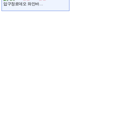
압구정로데오 와인바에서 매니저를 모집합니다