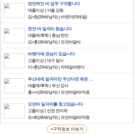
전반적인 바 업무 구직합니다
대졸이상
서울 강동
김○현
(29세/남자)
바텐더(칵테일)
천안 바 일자리 찾습니다
대졸재/후학
충남 천안
김○훈
(26세/남자)
모던바알바
바텐더에 관심이 있습니다
고졸이상
대구 달서
이○훈
(23세/남자)
칵테일바텐더
부산내에 일자리만 주신다면 뭐든 할수 있습니다.
대졸재/후학
부산 강서
홍○서
(20세/남자)
모던바알바/직원
모던바 일자리를 찾고있습니다
고졸이상
인천 전지역
조○희
(28세/남자)
모던바알바/직원
+구직정보 더보기