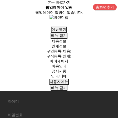
본문 바로가기
홈화면추가
팝업레이어 알림
팝업레이어 알림이 없습니다.
메뉴열기
메뉴
닫기
채용정보
인재정보
구인등록(채용)
구직등록(인재)
마이페이지
이용안내
공지사항
임대/매매
사용자메뉴
메뉴
닫기
회
원
로
그