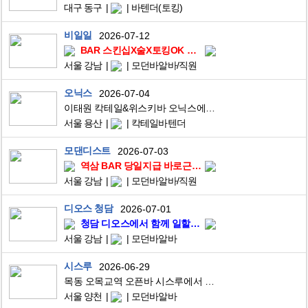
대구 동구
바텐더(토킹)
비일일
2026-07-12
BAR 스킨십X술X토킹OK 40이상 약속 꿀알바
서울 강남
모던바알바/직원
오닉스
2026-07-04
이태원 칵테일&위스키바 오닉스에서 경력바텐더 급구합니다 (경력자만 가능)
서울 용산
칵테일바텐더
모댄디스트
2026-07-03
역삼 BAR 당일지급 바로근무 대학생 종강시즌
서울 강남
모던바알바/직원
디오스 청담
2026-07-01
청담 디오스에서 함께 일할 직원 구인합니다.
서울 강남
모던바알바
시스루
2026-06-29
목동 오목교역 오픈바 시스루에서 멤버구합니다
서울 양천
모던바알바