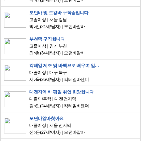
박○진
(24세/남자)
모던바알바
모던바 및 토킹바 구직중입니다
고졸이상
서울 강남
박○진
(24세/남자)
모던바알바
부천쪽 구직합니다
고졸이상
경기 부천
최○현
(34세/남자)
모던바알바
칵테일 제조 및 바백으로 배우며 일할 수 있는 곳을 찾습니다
대졸이상
대구 북구
서○욱
(26세/남자)
칵테일바텐더
대전지역 바 평일 취업 희망합니다
대졸재/후학
대전 전지역
김○민
(24세/남자)
칵테일바텐더
모던바알바찾아요
대졸이상
서울 전지역
신○은
(27세/여자)
모던바알바