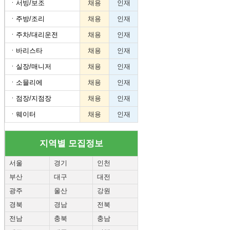
ㆍ
서빙/보조
채용
인재
ㆍ
주방/조리
채용
인재
ㆍ
주차/대리운전
채용
인재
ㆍ
바리스타
채용
인재
ㆍ
실장/매니저
채용
인재
ㆍ
소믈리에
채용
인재
ㆍ
점장/지점장
채용
인재
ㆍ
웨이터
채용
인재
지역별 모집정보
서울
경기
인천
부산
대구
대전
광주
울산
강원
경북
경남
전북
전남
충북
충남