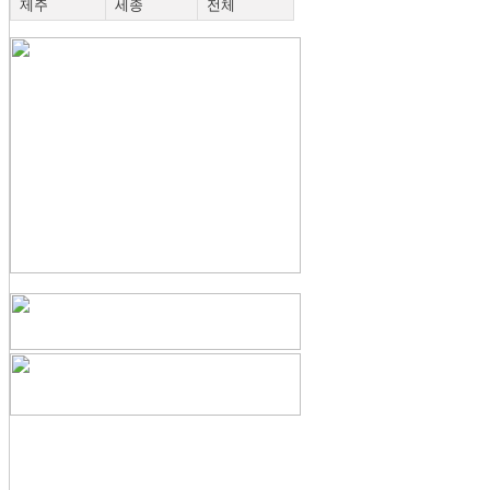
제주
세종
전체