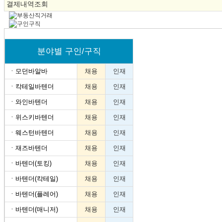
결제내역조회
분야별 구인/구직
ㆍ
모던바알바
채용
인재
ㆍ
칵테일바텐더
채용
인재
ㆍ
와인바텐더
채용
인재
ㆍ
위스키바텐더
채용
인재
ㆍ
웨스턴바텐더
채용
인재
ㆍ
재즈바텐더
채용
인재
ㆍ
바텐더(토킹)
채용
인재
ㆍ
바텐더(칵테일)
채용
인재
ㆍ
바텐더(플레어)
채용
인재
ㆍ
바텐더(매니저)
채용
인재